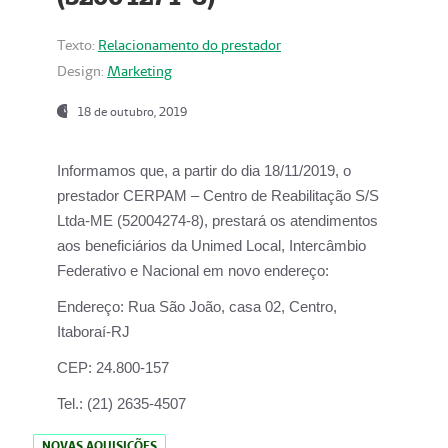
Texto:
Relacionamento do prestador
Design:
Marketing
18 de outubro, 2019
Informamos que, a partir do dia
18/11/2019
, o
prestador
CERPAM – Centro de Reabilitação S/S
Ltda-ME
(52004274-8), prestará os atendimentos
aos beneficiários da
Unimed Local, Intercâmbio
Federativo e Nacional
em novo endereço:
Endereço:
Rua São João, casa 02, Centro,
Itaboraí-RJ
CEP:
24.800-157
Tel.:
(21) 2635-4507
NOVAS AQUISIÇÕES