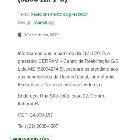
Texto:
Relacionamento do prestador
Design:
Marketing
18 de outubro, 2019
Informamos que, a partir do dia
18/11/2019
, o
prestador
CERPAM – Centro de Reabilitação S/S
Ltda-ME
(52004274-8), prestará os atendimentos
aos beneficiários da
Unimed Local, Intercâmbio
Federativo e Nacional
em novo endereço:
Endereço:
Rua São João, casa 02, Centro,
Itaboraí-RJ
CEP:
24.800-157
Tel.:
(21) 2635-4507
NOVAS AQUISIÇÕES