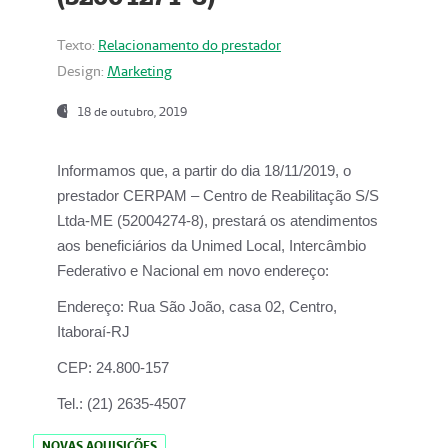
Texto:
Relacionamento do prestador
Design:
Marketing
18 de outubro, 2019
Informamos que, a partir do dia
18/11/2019
, o
prestador
CERPAM – Centro de Reabilitação S/S
Ltda-ME
(52004274-8), prestará os atendimentos
aos beneficiários da
Unimed Local, Intercâmbio
Federativo e Nacional
em novo endereço:
Endereço:
Rua São João, casa 02, Centro,
Itaboraí-RJ
CEP:
24.800-157
Tel.:
(21) 2635-4507
NOVAS AQUISIÇÕES