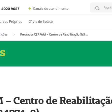
Faça s
Canais de atendimento
4020 9087
ursos Próprios
2º via de Boleto
ições
Prestador CERPAM – Centro de Reabilitação S/S Ltda-ME (52004274-8)
s
– Centro de Reabilitaçã