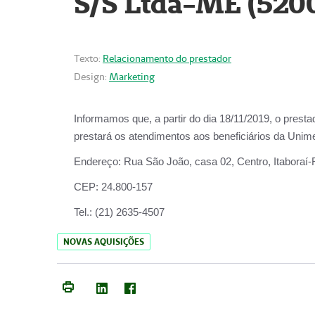
S/S Ltda-ME (520
Texto:
Relacionamento do prestador
Design:
Marketing
Informamos que, a partir do dia
18/11/2019
, o prest
prestará os atendimentos aos beneficiários da
Unime
Endereço:
Rua São João, casa 02, Centro, Itaboraí
CEP:
24.800-157
Tel.:
(21) 2635-4507
NOVAS AQUISIÇÕES