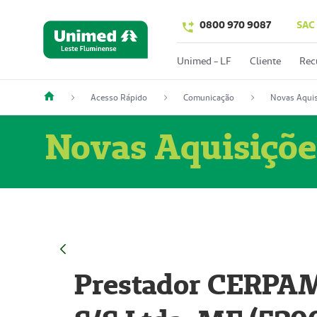
0800 970 9087
SAC
Unimed - LF
Cliente
Rec
Acesso Rápido
Comunicação
Novas Aquis
Novas Aquisiçõe
Prestador CERPAM 