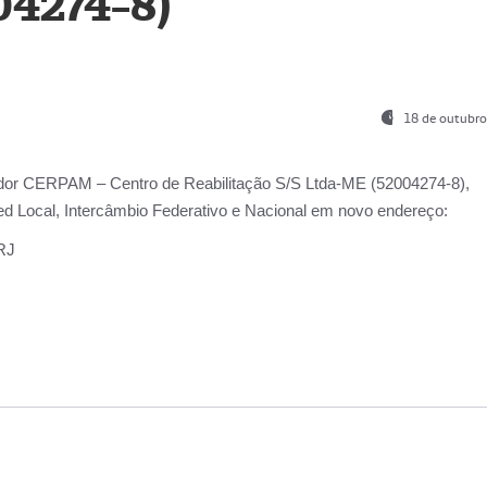
04274-8)
18 de outubro
ador
CERPAM – Centro de Reabilitação S/S Ltda-ME
(52004274-8),
d Local, Intercâmbio Federativo e Nacional
em novo endereço:
-RJ