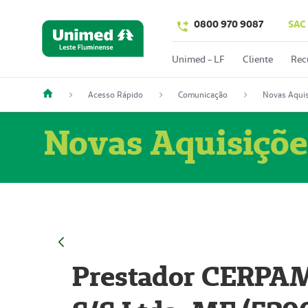
0800 970 9087
SAC
Unimed - LF
Cliente
Rec
Acesso Rápido
Comunicação
Novas Aquis
Novas Aquisiçõe
Prestador CERPAM 