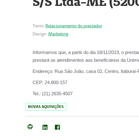
S/S Ltda-ME (520
Texto:
Relacionamento do prestador
Design:
Marketing
Informamos que, a partir do dia
18/11/2019
, o prest
prestará os atendimentos aos beneficiários da
Unime
Endereço:
Rua São João, casa 02, Centro, Itaboraí
CEP:
24.800-157
Tel.:
(21) 2635-4507
NOVAS AQUISIÇÕES