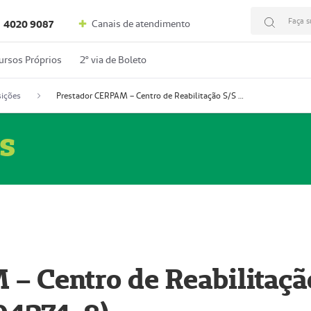
Faça s
Canais de atendimento
4020 9087
ursos Próprios
2º via de Boleto
ições
Prestador CERPAM – Centro de Reabilitação S/S Ltda-ME (52004274-8)
s
– Centro de Reabilitaçã