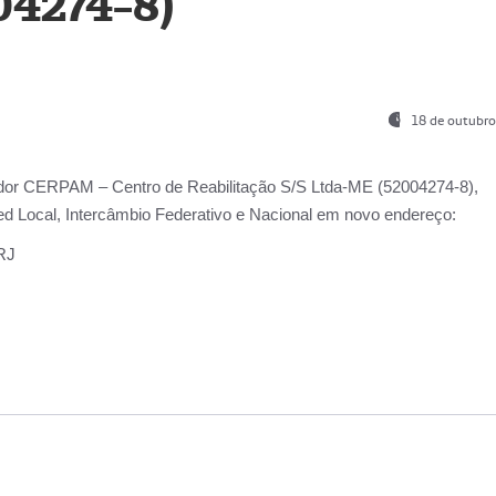
04274-8)
18 de outubro
ador
CERPAM – Centro de Reabilitação S/S Ltda-ME
(52004274-8),
d Local, Intercâmbio Federativo e Nacional
em novo endereço:
-RJ