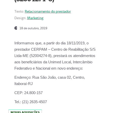
Texto:
Relacionamento do prestador
Design:
Marketing
18 de outubro, 2019
Informamos que, a partir do dia
18/11/2019
, o
prestador
CERPAM – Centro de Reabilitação S/S
Ltda-ME
(52004274-8), prestará os atendimentos
aos beneficiários da
Unimed Local, Intercâmbio
Federativo e Nacional
em novo endereço:
Endereço:
Rua São João, casa 02, Centro,
Itaboraí-RJ
CEP:
24.800-157
Tel.:
(21) 2635-4507
NOVAS AQUISIÇÕES