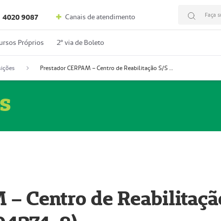
Faça s
Canais de atendimento
4020 9087
ursos Próprios
2º via de Boleto
ições
Prestador CERPAM – Centro de Reabilitação S/S Ltda-ME (52004274-8)
s
– Centro de Reabilitaçã