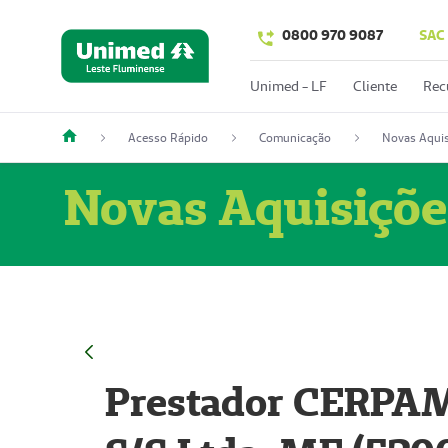
0800 970 9087
SAC
Unimed - LF
Cliente
Rec
Acesso Rápido
Comunicação
Novas Aquis
Novas Aquisiçõe
Prestador CERPAM 