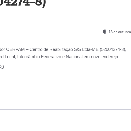
04274-8)
18 de outubro
ador
CERPAM – Centro de Reabilitação S/S Ltda-ME
(52004274-8),
d Local, Intercâmbio Federativo e Nacional
em novo endereço:
-RJ