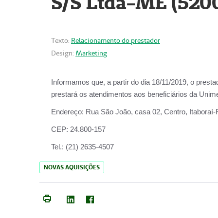
S/S Ltda-ME (520
Texto:
Relacionamento do prestador
Design:
Marketing
Informamos que, a partir do dia
18/11/2019
, o prest
prestará os atendimentos aos beneficiários da
Unime
Endereço:
Rua São João, casa 02, Centro, Itaboraí
CEP:
24.800-157
Tel.:
(21) 2635-4507
NOVAS AQUISIÇÕES