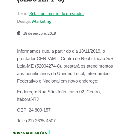
Texto:
Relacionamento do prestador
Design:
Marketing
18 de outubro, 2019
Informamos que, a partir do dia
18/11/2019
, o
prestador
CERPAM – Centro de Reabilitação S/S
Ltda-ME
(52004274-8), prestará os atendimentos
aos beneficiários da
Unimed Local, Intercâmbio
Federativo e Nacional
em novo endereço:
Endereço:
Rua São João, casa 02, Centro,
Itaboraí-RJ
CEP:
24.800-157
Tel.:
(21) 2635-4507
NOVAS AQUISIÇÕES