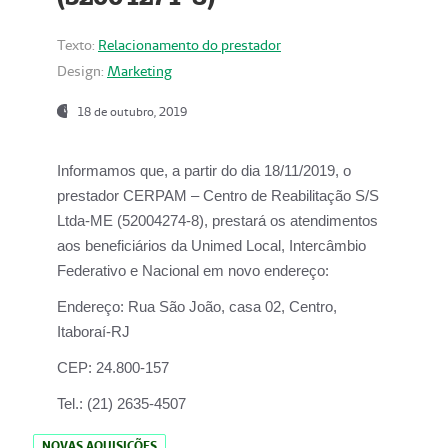
Texto:
Relacionamento do prestador
Design:
Marketing
18 de outubro, 2019
Informamos que, a partir do dia
18/11/2019
, o
prestador
CERPAM – Centro de Reabilitação S/S
Ltda-ME
(52004274-8), prestará os atendimentos
aos beneficiários da
Unimed Local, Intercâmbio
Federativo e Nacional
em novo endereço:
Endereço:
Rua São João, casa 02, Centro,
Itaboraí-RJ
CEP:
24.800-157
Tel.:
(21) 2635-4507
NOVAS AQUISIÇÕES