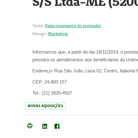
S/S Ltda-ME (520
Texto:
Relacionamento do prestador
Design:
Marketing
Informamos que, a partir do dia
18/11/2019
, o prest
prestará os atendimentos aos beneficiários da
Unime
Endereço:
Rua São João, casa 02, Centro, Itaboraí
CEP:
24.800-157
Tel.:
(21) 2635-4507
NOVAS AQUISIÇÕES