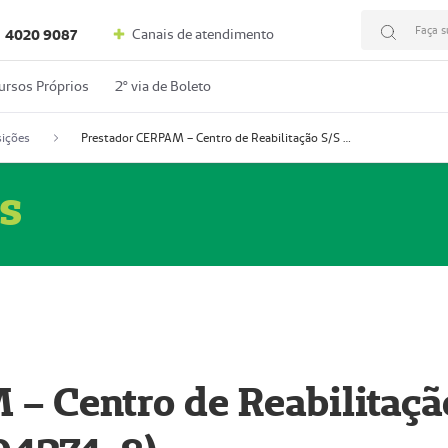
Faça s
Canais de atendimento
4020 9087
ursos Próprios
2º via de Boleto
ições
Prestador CERPAM – Centro de Reabilitação S/S Ltda-ME (52004274-8)
s
– Centro de Reabilitaçã