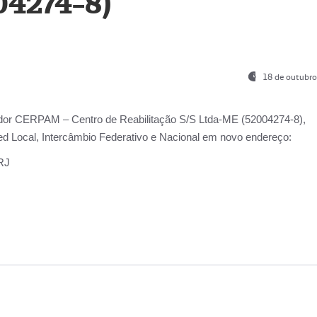
04274-8)
18 de outubro
ador
CERPAM – Centro de Reabilitação S/S Ltda-ME
(52004274-8),
d Local, Intercâmbio Federativo e Nacional
em novo endereço:
-RJ