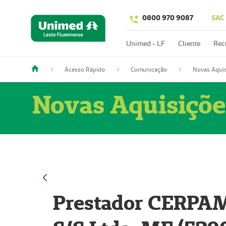
0800 970 9087
SAC
Unimed - LF
Cliente
Rec
Acesso Rápido
Comunicação
Novas Aquis
Novas Aquisiçõe
Prestador CERPAM 