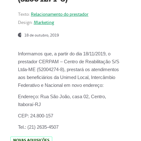
Texto:
Relacionamento do prestador
Design:
Marketing
18 de outubro, 2019
Informamos que, a partir do dia
18/11/2019
, o
prestador
CERPAM – Centro de Reabilitação S/S
Ltda-ME
(52004274-8), prestará os atendimentos
aos beneficiários da
Unimed Local, Intercâmbio
Federativo e Nacional
em novo endereço:
Endereço:
Rua São João, casa 02, Centro,
Itaboraí-RJ
CEP:
24.800-157
Tel.:
(21) 2635-4507
NOVAS AQUISIÇÕES