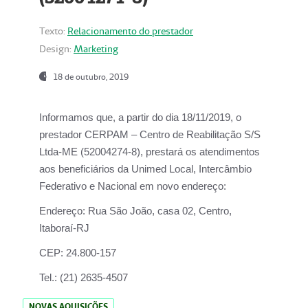
Texto:
Relacionamento do prestador
Design:
Marketing
18 de outubro, 2019
Informamos que, a partir do dia
18/11/2019
, o
prestador
CERPAM – Centro de Reabilitação S/S
Ltda-ME
(52004274-8), prestará os atendimentos
aos beneficiários da
Unimed Local, Intercâmbio
Federativo e Nacional
em novo endereço:
Endereço:
Rua São João, casa 02, Centro,
Itaboraí-RJ
CEP:
24.800-157
Tel.:
(21) 2635-4507
NOVAS AQUISIÇÕES