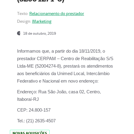
Texto:
Relacionamento do prestador
Design:
Marketing
18 de outubro, 2019
Informamos que, a partir do dia
18/11/2019
, o
prestador
CERPAM – Centro de Reabilitação S/S
Ltda-ME
(52004274-8), prestará os atendimentos
aos beneficiários da
Unimed Local, Intercâmbio
Federativo e Nacional
em novo endereço:
Endereço:
Rua São João, casa 02, Centro,
Itaboraí-RJ
CEP:
24.800-157
Tel.:
(21) 2635-4507
NOVAS AQUISIÇÕES