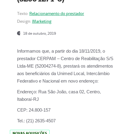
Texto:
Relacionamento do prestador
Design:
Marketing
18 de outubro, 2019
Informamos que, a partir do dia
18/11/2019
, o
prestador
CERPAM – Centro de Reabilitação S/S
Ltda-ME
(52004274-8), prestará os atendimentos
aos beneficiários da
Unimed Local, Intercâmbio
Federativo e Nacional
em novo endereço:
Endereço:
Rua São João, casa 02, Centro,
Itaboraí-RJ
CEP:
24.800-157
Tel.:
(21) 2635-4507
NOVAS AQUISIÇÕES