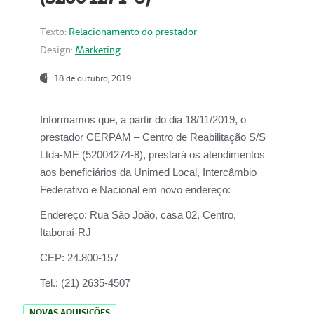
Texto:
Relacionamento do prestador
Design:
Marketing
18 de outubro, 2019
Informamos que, a partir do dia
18/11/2019
, o
prestador
CERPAM – Centro de Reabilitação S/S
Ltda-ME
(52004274-8), prestará os atendimentos
aos beneficiários da
Unimed Local, Intercâmbio
Federativo e Nacional
em novo endereço:
Endereço:
Rua São João, casa 02, Centro,
Itaboraí-RJ
CEP:
24.800-157
Tel.:
(21) 2635-4507
NOVAS AQUISIÇÕES