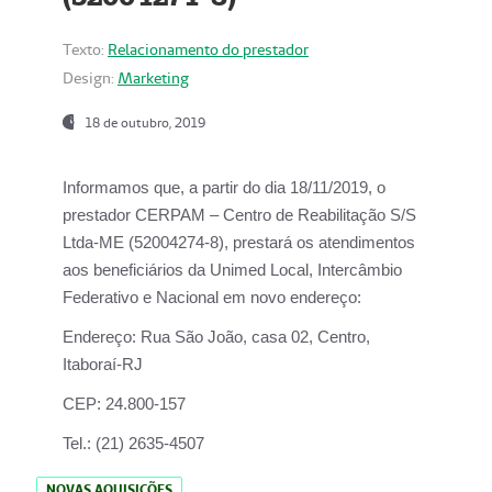
Texto:
Relacionamento do prestador
Design:
Marketing
18 de outubro, 2019
Informamos que, a partir do dia
18/11/2019
, o
prestador
CERPAM – Centro de Reabilitação S/S
Ltda-ME
(52004274-8), prestará os atendimentos
aos beneficiários da
Unimed Local, Intercâmbio
Federativo e Nacional
em novo endereço:
Endereço:
Rua São João, casa 02, Centro,
Itaboraí-RJ
CEP:
24.800-157
Tel.:
(21) 2635-4507
NOVAS AQUISIÇÕES