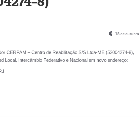
04274-8)
18 de outubro
ador
CERPAM – Centro de Reabilitação S/S Ltda-ME
(52004274-8),
d Local, Intercâmbio Federativo e Nacional
em novo endereço:
-RJ