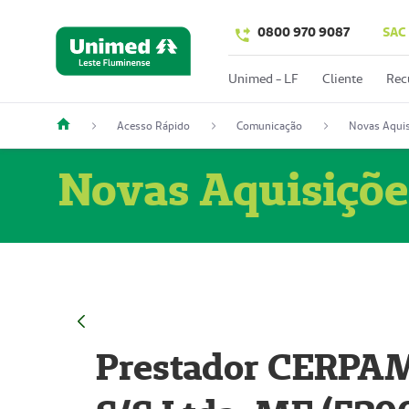
0800 970 9087
SAC
Unimed - LF
Cliente
Rec
Acesso Rápido
Comunicação
Novas Aquis
Novas Aquisiçõe
Prestador CERPAM 