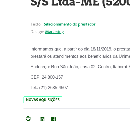
S/S Ltda-ME (520
Texto:
Relacionamento do prestador
Design:
Marketing
Informamos que, a partir do dia
18/11/2019
, o prest
prestará os atendimentos aos beneficiários da
Unime
Endereço:
Rua São João, casa 02, Centro, Itaboraí
CEP:
24.800-157
Tel.:
(21) 2635-4507
NOVAS AQUISIÇÕES