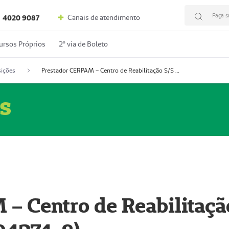
Faça s
Canais de atendimento
4020 9087
ursos Próprios
2º via de Boleto
ições
Prestador CERPAM – Centro de Reabilitação S/S Ltda-ME (52004274-8)
s
– Centro de Reabilitaçã