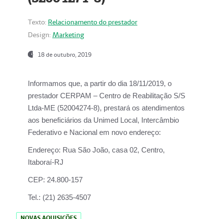
Texto:
Relacionamento do prestador
Design:
Marketing
18 de outubro, 2019
Informamos que, a partir do dia
18/11/2019
, o
prestador
CERPAM – Centro de Reabilitação S/S
Ltda-ME
(52004274-8), prestará os atendimentos
aos beneficiários da
Unimed Local, Intercâmbio
Federativo e Nacional
em novo endereço:
Endereço:
Rua São João, casa 02, Centro,
Itaboraí-RJ
CEP:
24.800-157
Tel.:
(21) 2635-4507
NOVAS AQUISIÇÕES