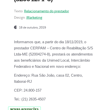
Texto:
Relacionamento do prestador
Design:
Marketing
18 de outubro, 2019
Informamos que, a partir do dia
18/11/2019
, o
prestador
CERPAM – Centro de Reabilitação S/S
Ltda-ME
(52004274-8), prestará os atendimentos
aos beneficiários da
Unimed Local, Intercâmbio
Federativo e Nacional
em novo endereço:
Endereço:
Rua São João, casa 02, Centro,
Itaboraí-RJ
CEP:
24.800-157
Tel.:
(21) 2635-4507
NOVAS AQUISIÇÕES