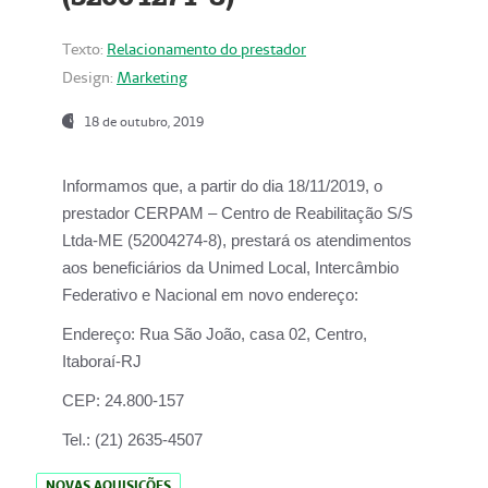
Texto:
Relacionamento do prestador
Design:
Marketing
18 de outubro, 2019
Informamos que, a partir do dia
18/11/2019
, o
prestador
CERPAM – Centro de Reabilitação S/S
Ltda-ME
(52004274-8), prestará os atendimentos
aos beneficiários da
Unimed Local, Intercâmbio
Federativo e Nacional
em novo endereço:
Endereço:
Rua São João, casa 02, Centro,
Itaboraí-RJ
CEP:
24.800-157
Tel.:
(21) 2635-4507
NOVAS AQUISIÇÕES