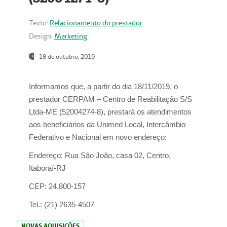
Texto:
Relacionamento do prestador
Design:
Marketing
18 de outubro, 2019
Informamos que, a partir do dia
18/11/2019
, o
prestador
CERPAM – Centro de Reabilitação S/S
Ltda-ME
(52004274-8), prestará os atendimentos
aos beneficiários da
Unimed Local, Intercâmbio
Federativo e Nacional
em novo endereço:
Endereço:
Rua São João, casa 02, Centro,
Itaboraí-RJ
CEP:
24.800-157
Tel.:
(21) 2635-4507
NOVAS AQUISIÇÕES