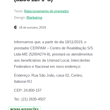
Texto:
Relacionamento do prestador
Design:
Marketing
18 de outubro, 2019
Informamos que, a partir do dia
18/11/2019
, o
prestador
CERPAM – Centro de Reabilitação S/S
Ltda-ME
(52004274-8), prestará os atendimentos
aos beneficiários da
Unimed Local, Intercâmbio
Federativo e Nacional
em novo endereço:
Endereço:
Rua São João, casa 02, Centro,
Itaboraí-RJ
CEP:
24.800-157
Tel.:
(21) 2635-4507
NOVAS AQUISIÇÕES