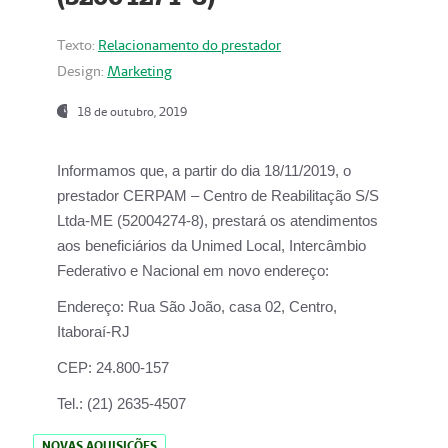
Texto:
Relacionamento do prestador
Design:
Marketing
18 de outubro, 2019
Informamos que, a partir do dia
18/11/2019
, o
prestador
CERPAM – Centro de Reabilitação S/S
Ltda-ME
(52004274-8), prestará os atendimentos
aos beneficiários da
Unimed Local, Intercâmbio
Federativo e Nacional
em novo endereço:
Endereço:
Rua São João, casa 02, Centro,
Itaboraí-RJ
CEP:
24.800-157
Tel.:
(21) 2635-4507
NOVAS AQUISIÇÕES