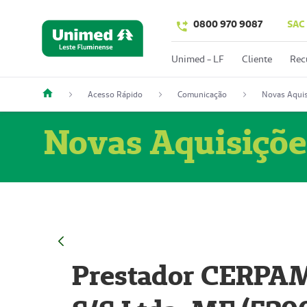
0800 970 9087
SAC
Unimed - LF
Cliente
Rec
Acesso Rápido
Comunicação
Novas Aquis
Novas Aquisiçõe
Prestador CERPAM 