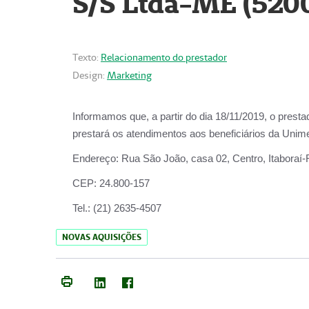
S/S Ltda-ME (520
Texto:
Relacionamento do prestador
Design:
Marketing
Informamos que, a partir do dia
18/11/2019
, o prest
prestará os atendimentos aos beneficiários da
Unime
Endereço:
Rua São João, casa 02, Centro, Itaboraí
CEP:
24.800-157
Tel.:
(21) 2635-4507
NOVAS AQUISIÇÕES