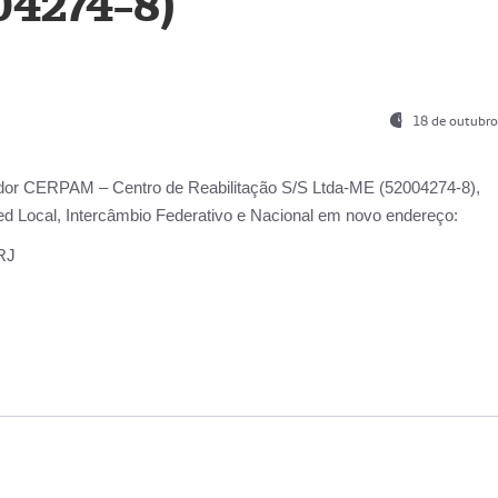
04274-8)
18 de outubro
ador
CERPAM – Centro de Reabilitação S/S Ltda-ME
(52004274-8),
d Local, Intercâmbio Federativo e Nacional
em novo endereço:
-RJ