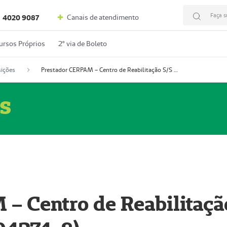
Faça s
Canais de atendimento
4020 9087
ursos Próprios
2º via de Boleto
ições
Prestador CERPAM – Centro de Reabilitação S/S Ltda-ME (52004274-8)
s
– Centro de Reabilitaçã