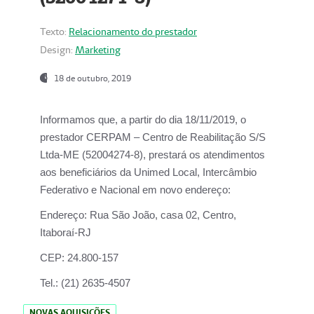
Texto:
Relacionamento do prestador
Design:
Marketing
18 de outubro, 2019
Informamos que, a partir do dia
18/11/2019
, o
prestador
CERPAM – Centro de Reabilitação S/S
Ltda-ME
(52004274-8), prestará os atendimentos
aos beneficiários da
Unimed Local, Intercâmbio
Federativo e Nacional
em novo endereço:
Endereço:
Rua São João, casa 02, Centro,
Itaboraí-RJ
CEP:
24.800-157
Tel.:
(21) 2635-4507
NOVAS AQUISIÇÕES