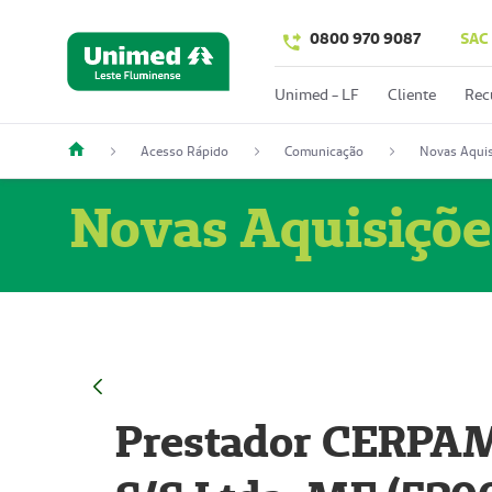
0800 970 9087
SAC
Unimed - LF
Cliente
Rec
Acesso Rápido
Comunicação
Novas Aquis
Novas Aquisiçõe
Prestador CERPAM 