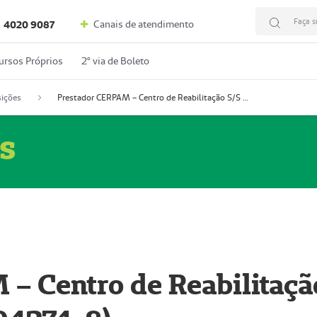
Faça s
Canais de atendimento
4020 9087
ursos Próprios
2º via de Boleto
ições
Prestador CERPAM – Centro de Reabilitação S/S Ltda-ME (52004274-8)
s
– Centro de Reabilitaçã