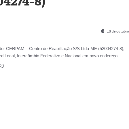
04274-8)
18 de outubro
ador
CERPAM – Centro de Reabilitação S/S Ltda-ME
(52004274-8),
d Local, Intercâmbio Federativo e Nacional
em novo endereço:
-RJ