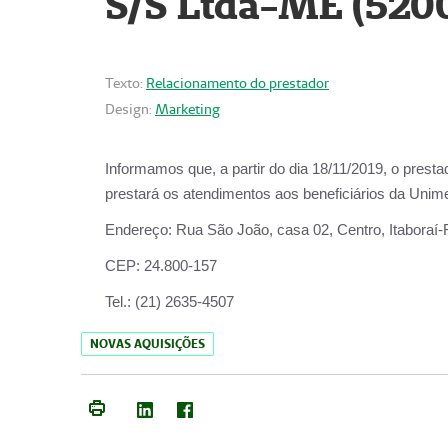
S/S Ltda-ME (520
Texto:
Relacionamento do prestador
Design:
Marketing
Informamos que, a partir do dia
18/11/2019
, o prest
prestará os atendimentos aos beneficiários da
Unime
Endereço:
Rua São João, casa 02, Centro, Itaboraí
CEP:
24.800-157
Tel.:
(21) 2635-4507
NOVAS AQUISIÇÕES