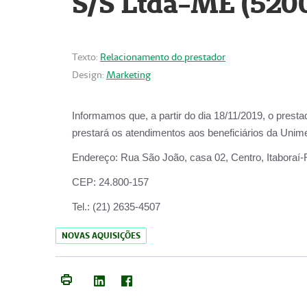
S/S Ltda-ME (520
Texto:
Relacionamento do prestador
Design:
Marketing
Informamos que, a partir do dia
18/11/2019
, o prest
prestará os atendimentos aos beneficiários da
Unime
Endereço:
Rua São João, casa 02, Centro, Itaboraí
CEP:
24.800-157
Tel.:
(21) 2635-4507
NOVAS AQUISIÇÕES