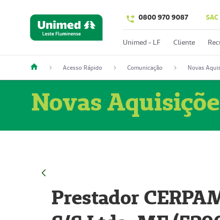
0800 970 9087
SAC
Unimed - LF
Cliente
Rec
Acesso Rápido
Comunicação
Novas Aquis
Novas Aquisiçõe
Prestador CERPAM 