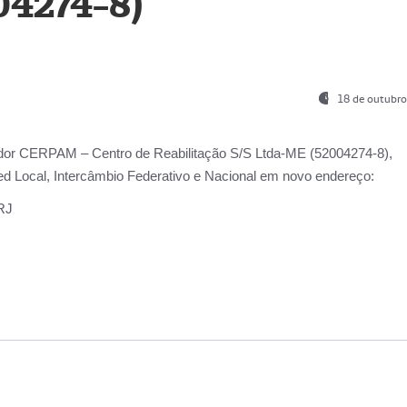
04274-8)
18 de outubro
ador
CERPAM – Centro de Reabilitação S/S Ltda-ME
(52004274-8),
d Local, Intercâmbio Federativo e Nacional
em novo endereço:
-RJ