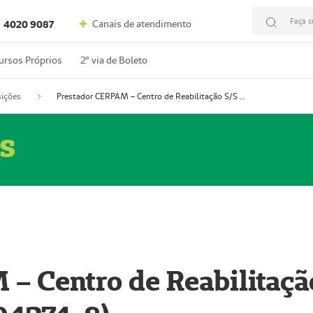
Faça s
Canais de atendimento
4020 9087
ursos Próprios
2º via de Boleto
ições
Prestador CERPAM – Centro de Reabilitação S/S Ltda-ME (52004274-8)
s
– Centro de Reabilitaçã