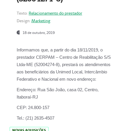
Texto:
Relacionamento do prestador
Design:
Marketing
18 de outubro, 2019
Informamos que, a partir do dia
18/11/2019
, o
prestador
CERPAM – Centro de Reabilitação S/S
Ltda-ME
(52004274-8), prestará os atendimentos
aos beneficiários da
Unimed Local, Intercâmbio
Federativo e Nacional
em novo endereço:
Endereço:
Rua São João, casa 02, Centro,
Itaboraí-RJ
CEP:
24.800-157
Tel.:
(21) 2635-4507
NOVAS AQUISIÇÕES