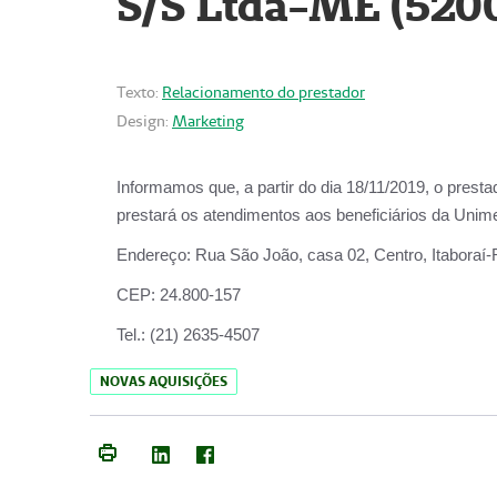
S/S Ltda-ME (520
Texto:
Relacionamento do prestador
Design:
Marketing
Informamos que, a partir do dia
18/11/2019
, o prest
prestará os atendimentos aos beneficiários da
Unime
Endereço:
Rua São João, casa 02, Centro, Itaboraí
CEP:
24.800-157
Tel.:
(21) 2635-4507
NOVAS AQUISIÇÕES