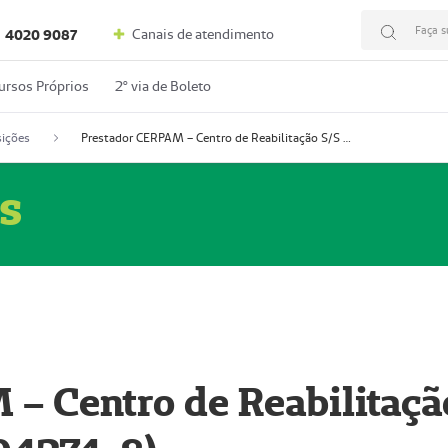
Faça s
Canais de atendimento
4020 9087
ursos Próprios
2º via de Boleto
ições
Prestador CERPAM – Centro de Reabilitação S/S Ltda-ME (52004274-8)
s
– Centro de Reabilitaçã