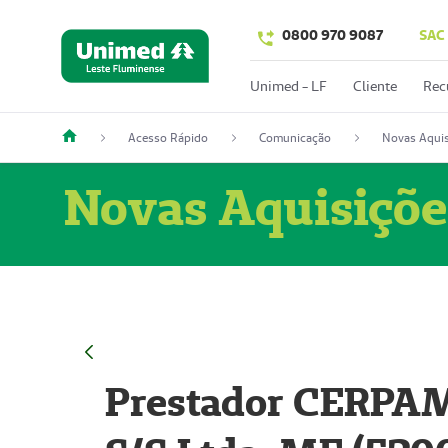
0800 970 9087
SAC
Unimed - LF
Cliente
Rec
Acesso Rápido
Comunicação
Novas Aquis
Novas Aquisiçõe
Prestador CERPAM 