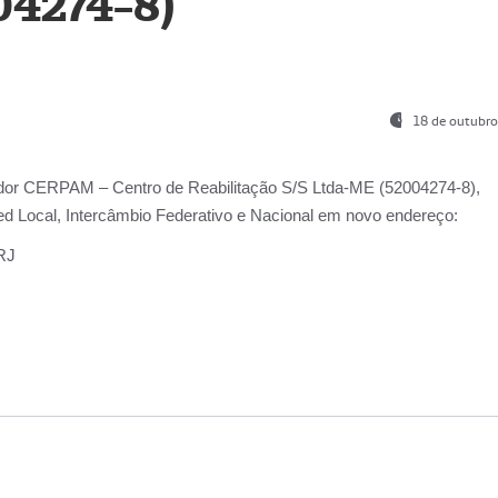
04274-8)
18 de outubro
ador
CERPAM – Centro de Reabilitação S/S Ltda-ME
(52004274-8),
d Local, Intercâmbio Federativo e Nacional
em novo endereço:
-RJ