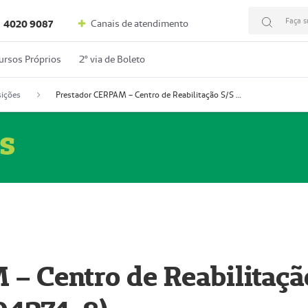
Faça s
Canais de atendimento
4020 9087
ursos Próprios
2º via de Boleto
ições
Prestador CERPAM – Centro de Reabilitação S/S Ltda-ME (52004274-8)
s
– Centro de Reabilitaçã