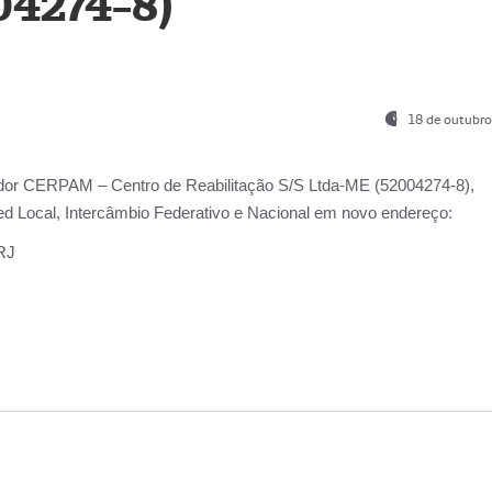
04274-8)
18 de outubro
ador
CERPAM – Centro de Reabilitação S/S Ltda-ME
(52004274-8),
d Local, Intercâmbio Federativo e Nacional
em novo endereço:
-RJ