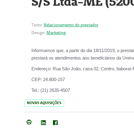
S/S Ltda-ME (520
Texto:
Relacionamento do prestador
Design:
Marketing
Informamos que, a partir do dia
18/11/2019
, o prest
prestará os atendimentos aos beneficiários da
Unime
Endereço:
Rua São João, casa 02, Centro, Itaboraí
CEP:
24.800-157
Tel.:
(21) 2635-4507
NOVAS AQUISIÇÕES