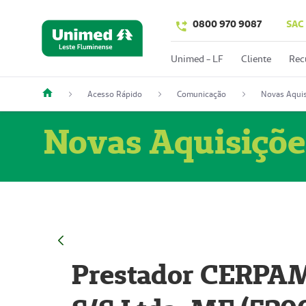
0800 970 9087
SAC
Unimed - LF
Cliente
Rec
Acesso Rápido
Comunicação
Novas Aquis
Novas Aquisiçõe
Prestador CERPAM 