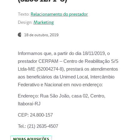
Texto:
Relacionamento do prestador
Design:
Marketing
18 de outubro, 2019
Informamos que, a partir do dia
18/11/2019
, o
prestador
CERPAM – Centro de Reabilitação S/S
Ltda-ME
(52004274-8), prestará os atendimentos
aos beneficiários da
Unimed Local, Intercâmbio
Federativo e Nacional
em novo endereço:
Endereço:
Rua São João, casa 02, Centro,
Itaboraí-RJ
CEP:
24.800-157
Tel.:
(21) 2635-4507
NOVAS AQUISIÇÕES