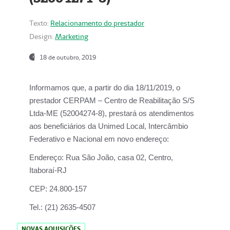
Texto:
Relacionamento do prestador
Design:
Marketing
18 de outubro, 2019
Informamos que, a partir do dia
18/11/2019
, o
prestador
CERPAM – Centro de Reabilitação S/S
Ltda-ME
(52004274-8), prestará os atendimentos
aos beneficiários da
Unimed Local, Intercâmbio
Federativo e Nacional
em novo endereço:
Endereço:
Rua São João, casa 02, Centro,
Itaboraí-RJ
CEP:
24.800-157
Tel.:
(21) 2635-4507
NOVAS AQUISIÇÕES