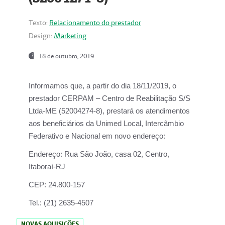
Texto:
Relacionamento do prestador
Design:
Marketing
18 de outubro, 2019
Informamos que, a partir do dia
18/11/2019
, o
prestador
CERPAM – Centro de Reabilitação S/S
Ltda-ME
(52004274-8), prestará os atendimentos
aos beneficiários da
Unimed Local, Intercâmbio
Federativo e Nacional
em novo endereço:
Endereço:
Rua São João, casa 02, Centro,
Itaboraí-RJ
CEP:
24.800-157
Tel.:
(21) 2635-4507
NOVAS AQUISIÇÕES