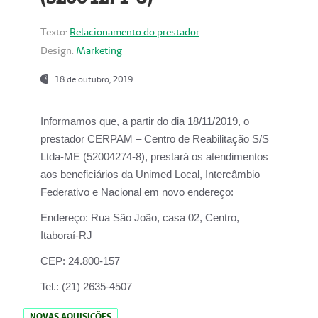
Texto:
Relacionamento do prestador
Design:
Marketing
18 de outubro, 2019
Informamos que, a partir do dia
18/11/2019
, o
prestador
CERPAM – Centro de Reabilitação S/S
Ltda-ME
(52004274-8), prestará os atendimentos
aos beneficiários da
Unimed Local, Intercâmbio
Federativo e Nacional
em novo endereço:
Endereço:
Rua São João, casa 02, Centro,
Itaboraí-RJ
CEP:
24.800-157
Tel.:
(21) 2635-4507
NOVAS AQUISIÇÕES