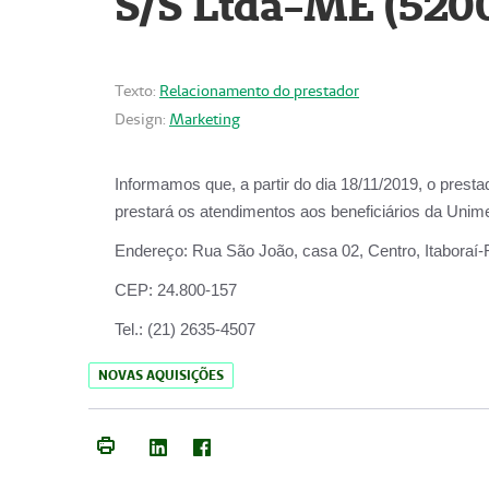
S/S Ltda-ME (520
Texto:
Relacionamento do prestador
Design:
Marketing
Informamos que, a partir do dia
18/11/2019
, o prest
prestará os atendimentos aos beneficiários da
Unime
Endereço:
Rua São João, casa 02, Centro, Itaboraí
CEP:
24.800-157
Tel.:
(21) 2635-4507
NOVAS AQUISIÇÕES