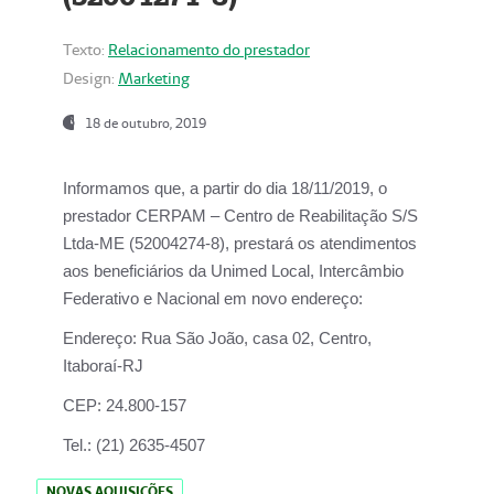
Texto:
Relacionamento do prestador
Design:
Marketing
18 de outubro, 2019
Informamos que, a partir do dia
18/11/2019
, o
prestador
CERPAM – Centro de Reabilitação S/S
Ltda-ME
(52004274-8), prestará os atendimentos
aos beneficiários da
Unimed Local, Intercâmbio
Federativo e Nacional
em novo endereço:
Endereço:
Rua São João, casa 02, Centro,
Itaboraí-RJ
CEP:
24.800-157
Tel.:
(21) 2635-4507
NOVAS AQUISIÇÕES