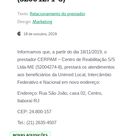
Texto:
Relacionamento do prestador
Design:
Marketing
18 de outubro, 2019
Informamos que, a partir do dia
18/11/2019
, o
prestador
CERPAM – Centro de Reabilitação S/S
Ltda-ME
(52004274-8), prestará os atendimentos
aos beneficiários da
Unimed Local, Intercâmbio
Federativo e Nacional
em novo endereço:
Endereço:
Rua São João, casa 02, Centro,
Itaboraí-RJ
CEP:
24.800-157
Tel.:
(21) 2635-4507
NOVAS AQUISIÇÕES