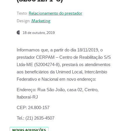
Texto:
Relacionamento do prestador
Design:
Marketing
18 de outubro, 2019
Informamos que, a partir do dia
18/11/2019
, o
prestador
CERPAM – Centro de Reabilitação S/S
Ltda-ME
(52004274-8), prestará os atendimentos
aos beneficiários da
Unimed Local, Intercâmbio
Federativo e Nacional
em novo endereço:
Endereço:
Rua São João, casa 02, Centro,
Itaboraí-RJ
CEP:
24.800-157
Tel.:
(21) 2635-4507
NOVAS AQUISIÇÕES