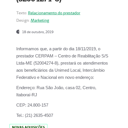
Texto:
Relacionamento do prestador
Design:
Marketing
18 de outubro, 2019
Informamos que, a partir do dia
18/11/2019
, o
prestador
CERPAM – Centro de Reabilitação S/S
Ltda-ME
(52004274-8), prestará os atendimentos
aos beneficiários da
Unimed Local, Intercâmbio
Federativo e Nacional
em novo endereço:
Endereço:
Rua São João, casa 02, Centro,
Itaboraí-RJ
CEP:
24.800-157
Tel.:
(21) 2635-4507
NOVAS AQUISIÇÕES