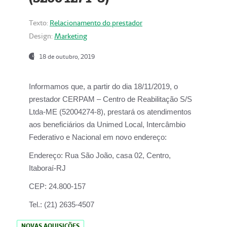
Texto:
Relacionamento do prestador
Design:
Marketing
18 de outubro, 2019
Informamos que, a partir do dia
18/11/2019
, o
prestador
CERPAM – Centro de Reabilitação S/S
Ltda-ME
(52004274-8), prestará os atendimentos
aos beneficiários da
Unimed Local, Intercâmbio
Federativo e Nacional
em novo endereço:
Endereço:
Rua São João, casa 02, Centro,
Itaboraí-RJ
CEP:
24.800-157
Tel.:
(21) 2635-4507
NOVAS AQUISIÇÕES