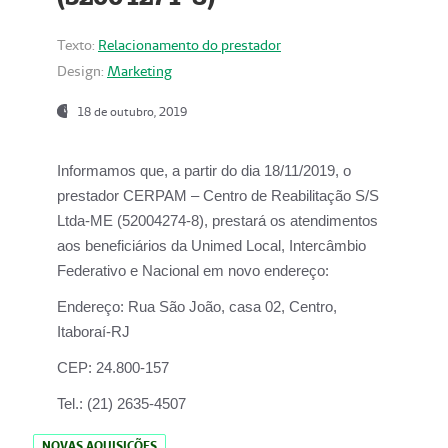
Texto:
Relacionamento do prestador
Design:
Marketing
18 de outubro, 2019
Informamos que, a partir do dia
18/11/2019
, o
prestador
CERPAM – Centro de Reabilitação S/S
Ltda-ME
(52004274-8), prestará os atendimentos
aos beneficiários da
Unimed Local, Intercâmbio
Federativo e Nacional
em novo endereço:
Endereço:
Rua São João, casa 02, Centro,
Itaboraí-RJ
CEP:
24.800-157
Tel.:
(21) 2635-4507
NOVAS AQUISIÇÕES