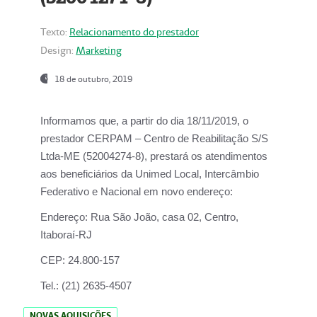
Texto:
Relacionamento do prestador
Design:
Marketing
18 de outubro, 2019
Informamos que, a partir do dia
18/11/2019
, o
prestador
CERPAM – Centro de Reabilitação S/S
Ltda-ME
(52004274-8), prestará os atendimentos
aos beneficiários da
Unimed Local, Intercâmbio
Federativo e Nacional
em novo endereço:
Endereço:
Rua São João, casa 02, Centro,
Itaboraí-RJ
CEP:
24.800-157
Tel.:
(21) 2635-4507
NOVAS AQUISIÇÕES