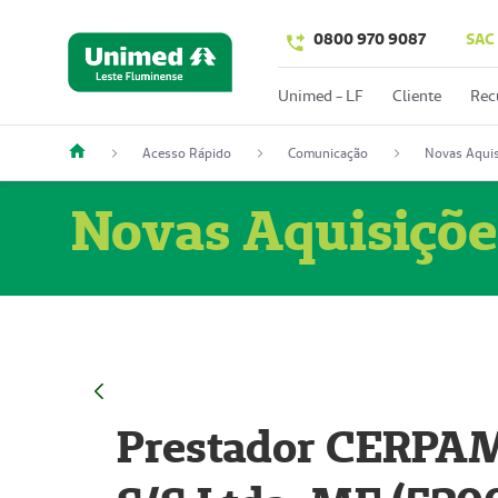
0800 970 9087
SAC
Unimed - LF
Cliente
Rec
Acesso Rápido
Comunicação
Novas Aquis
Novas Aquisiçõe
Prestador CERPAM 