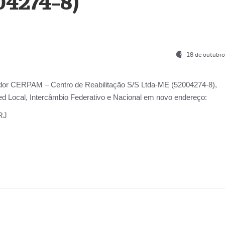
04274-8)
18 de outubro
ador
CERPAM – Centro de Reabilitação S/S Ltda-ME
(52004274-8),
d Local, Intercâmbio Federativo e Nacional
em novo endereço:
-RJ