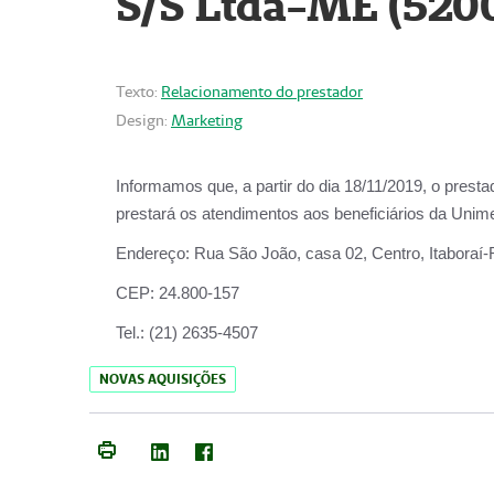
S/S Ltda-ME (520
Texto:
Relacionamento do prestador
Design:
Marketing
Informamos que, a partir do dia
18/11/2019
, o prest
prestará os atendimentos aos beneficiários da
Unime
Endereço:
Rua São João, casa 02, Centro, Itaboraí
CEP:
24.800-157
Tel.:
(21) 2635-4507
NOVAS AQUISIÇÕES