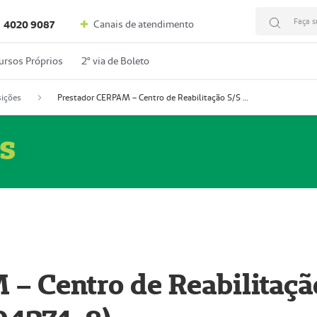
Faça s
Canais de atendimento
4020 9087
ursos Próprios
2º via de Boleto
ições
Prestador CERPAM – Centro de Reabilitação S/S Ltda-ME (52004274-8)
s
– Centro de Reabilitaçã