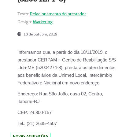
Texto:
Relacionamento do prestador
Design:
Marketing
18 de outubro, 2019
Informamos que, a partir do dia
18/11/2019
, o
prestador
CERPAM – Centro de Reabilitação S/S
Ltda-ME
(52004274-8), prestará os atendimentos
aos beneficiários da
Unimed Local, Intercâmbio
Federativo e Nacional
em novo endereço:
Endereço:
Rua São João, casa 02, Centro,
Itaboraí-RJ
CEP:
24.800-157
Tel.:
(21) 2635-4507
NOVAS AQUISIÇÕES