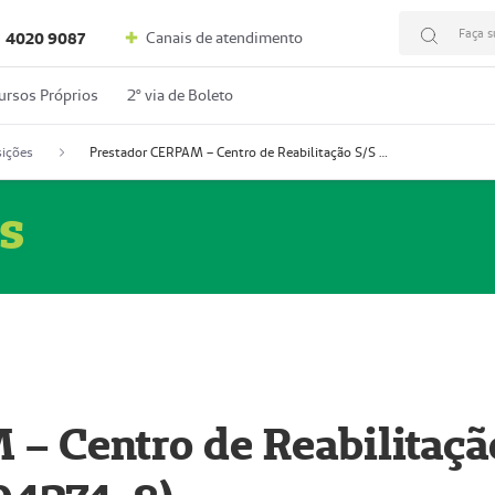
Faça s
Canais de atendimento
4020 9087
ursos Próprios
2º via de Boleto
ições
Prestador CERPAM – Centro de Reabilitação S/S Ltda-ME (52004274-8)
s
– Centro de Reabilitaçã