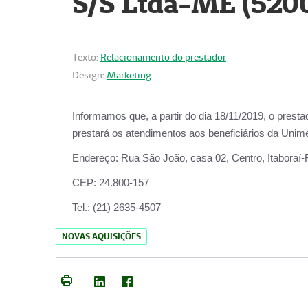
S/S Ltda-ME (520
Texto:
Relacionamento do prestador
Design:
Marketing
Informamos que, a partir do dia
18/11/2019
, o prest
prestará os atendimentos aos beneficiários da
Unime
Endereço:
Rua São João, casa 02, Centro, Itaboraí
CEP:
24.800-157
Tel.:
(21) 2635-4507
NOVAS AQUISIÇÕES