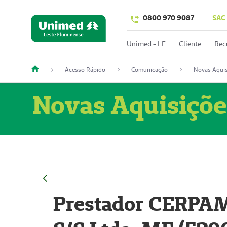
0800 970 9087
SAC
Unimed - LF
Cliente
Rec
Acesso Rápido
Comunicação
Novas Aquis
Novas Aquisiçõe
Prestador CERPAM 