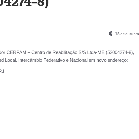
04274-8)
18 de outubro
ador
CERPAM – Centro de Reabilitação S/S Ltda-ME
(52004274-8),
d Local, Intercâmbio Federativo e Nacional
em novo endereço:
-RJ