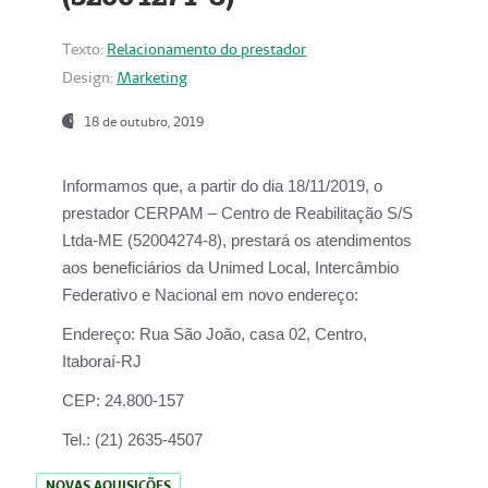
Texto:
Relacionamento do prestador
Design:
Marketing
18 de outubro, 2019
Informamos que, a partir do dia
18/11/2019
, o
prestador
CERPAM – Centro de Reabilitação S/S
Ltda-ME
(52004274-8), prestará os atendimentos
aos beneficiários da
Unimed Local, Intercâmbio
Federativo e Nacional
em novo endereço:
Endereço:
Rua São João, casa 02, Centro,
Itaboraí-RJ
CEP:
24.800-157
Tel.:
(21) 2635-4507
NOVAS AQUISIÇÕES