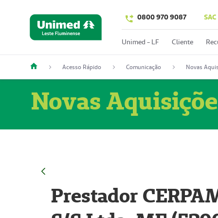
0800 970 9087
SAC
Unimed - LF
Cliente
Rec
Acesso Rápido
Comunicação
Novas Aquis
Novas Aquisiçõe
Prestador CERPAM 