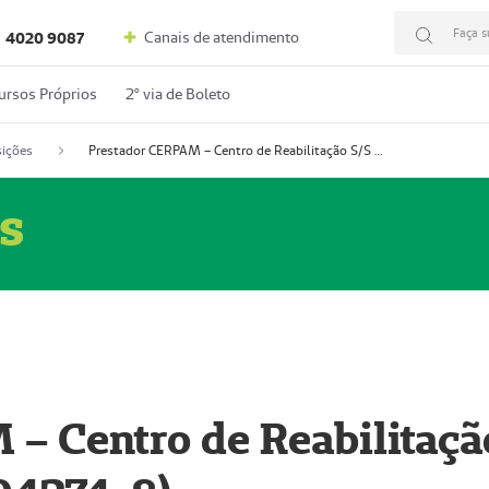
Faça s
Canais de atendimento
4020 9087
ursos Próprios
2º via de Boleto
ições
Prestador CERPAM – Centro de Reabilitação S/S Ltda-ME (52004274-8)
s
– Centro de Reabilitaçã