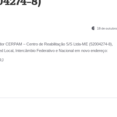
04274-8)
18 de outubro
ador
CERPAM – Centro de Reabilitação S/S Ltda-ME
(52004274-8),
d Local, Intercâmbio Federativo e Nacional
em novo endereço:
-RJ