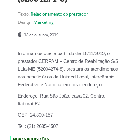
Texto:
Relacionamento do prestador
Design:
Marketing
18 de outubro, 2019
Informamos que, a partir do dia
18/11/2019
, o
prestador
CERPAM – Centro de Reabilitação S/S
Ltda-ME
(52004274-8), prestará os atendimentos
aos beneficiários da
Unimed Local, Intercâmbio
Federativo e Nacional
em novo endereço:
Endereço:
Rua São João, casa 02, Centro,
Itaboraí-RJ
CEP:
24.800-157
Tel.:
(21) 2635-4507
NOVAS AQUISIÇÕES