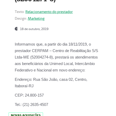
Texto:
Relacionamento do prestador
Design:
Marketing
18 de outubro, 2019
Informamos que, a partir do dia
18/11/2019
, o
prestador
CERPAM – Centro de Reabilitação S/S
Ltda-ME
(52004274-8), prestará os atendimentos
aos beneficiários da
Unimed Local, Intercâmbio
Federativo e Nacional
em novo endereço:
Endereço:
Rua São João, casa 02, Centro,
Itaboraí-RJ
CEP:
24.800-157
Tel.:
(21) 2635-4507
NOVAS AQUISIÇÕES