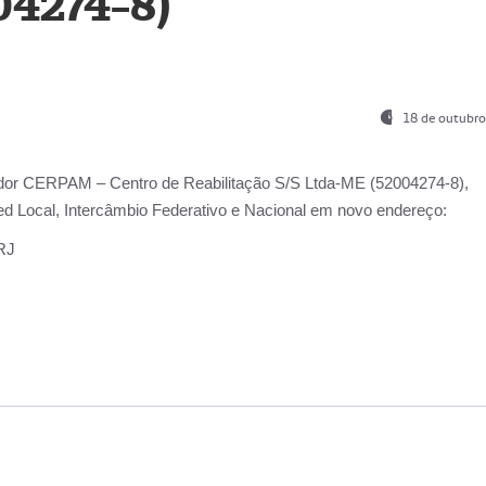
04274-8)
18 de outubro
ador
CERPAM – Centro de Reabilitação S/S Ltda-ME
(52004274-8),
d Local, Intercâmbio Federativo e Nacional
em novo endereço:
-RJ