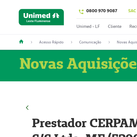
0800 970 9087
SAC
Unimed - LF
Cliente
Rec
Acesso Rápido
Comunicação
Novas Aquis
Novas Aquisiçõe
Prestador CERPAM 