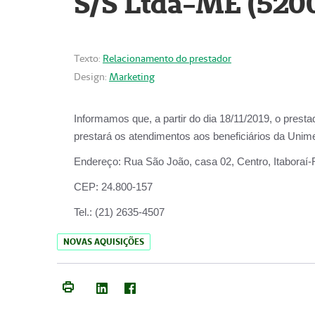
S/S Ltda-ME (520
Texto:
Relacionamento do prestador
Design:
Marketing
Informamos que, a partir do dia
18/11/2019
, o prest
prestará os atendimentos aos beneficiários da
Unime
Endereço:
Rua São João, casa 02, Centro, Itaboraí
CEP:
24.800-157
Tel.:
(21) 2635-4507
NOVAS AQUISIÇÕES