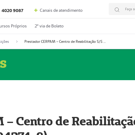
Faça s
Canais de atendimento
4020 9087
ursos Próprios
2º via de Boleto
ições
Prestador CERPAM – Centro de Reabilitação S/S Ltda-ME (52004274-8)
s
– Centro de Reabilitaçã